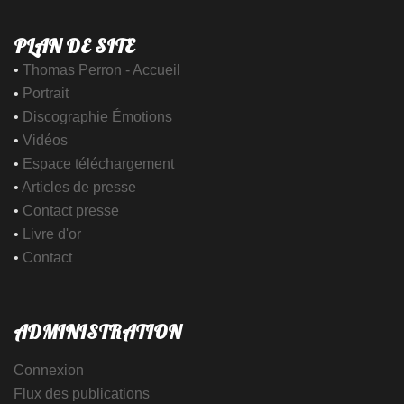
PLAN DE SITE
•
Thomas Perron - Accueil
•
Portrait
•
Discographie Émotions
•
Vidéos
•
Espace téléchargement
•
Articles de presse
•
Contact presse
•
Livre d'or
•
Contact
ADMINISTRATION
Connexion
Flux des publications