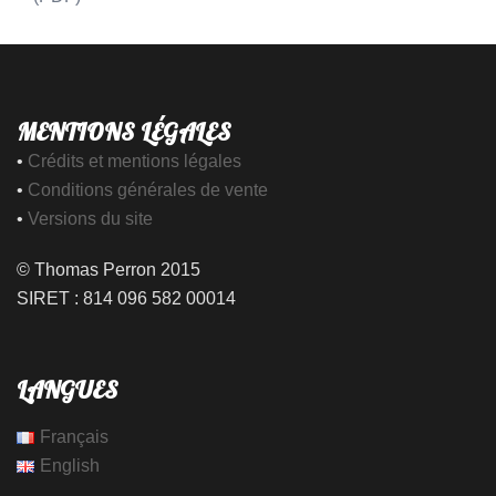
MENTIONS LÉGALES
•
Crédits et mentions légales
•
Conditions générales de vente
•
Versions du site
© Thomas Perron 2015
SIRET : 814 096 582 00014
LANGUES
Français
English