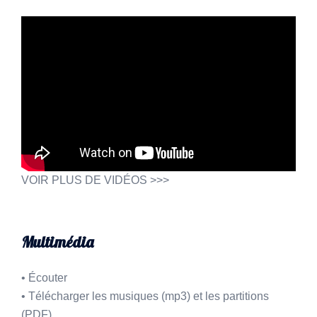
VOIR PLUS DE VIDÉOS >>>
Multimédia
•
Écouter
•
Télécharger les musiques (mp3) et les partitions
(PDF)