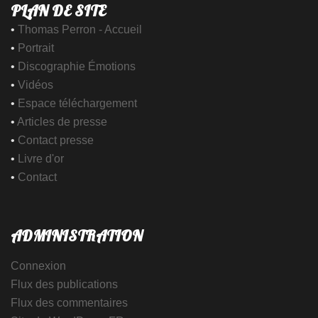
PLAN DE SITE
•
Thomas Perron - Accueil
•
Portrait
•
Discographie Émotions
•
Vidéos
•
Espace téléchargement
•
Articles de presse
•
Contact presse
•
Livre d'or
•
Contact
ADMINISTRATION
Connexion
Flux des publications
Flux des commentaires