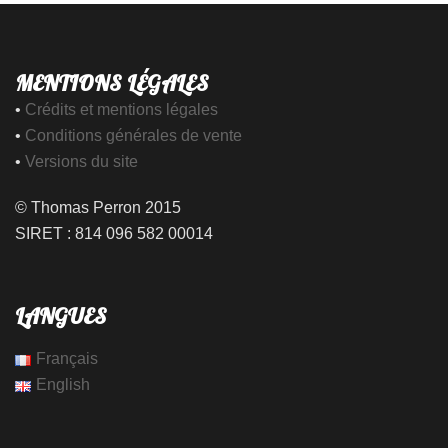
MENTIONS LÉGALES
•
Crédits et mentions légales
•
Conditions générales de vente
•
Versions du site
© Thomas Perron 2015
SIRET : 814 096 582 00014
LANGUES
Français
English