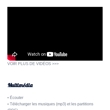
VOIR PLUS DE VIDÉOS >>>
Multimédia
•
Écouter
•
Télécharger les musiques (mp3) et les partitions