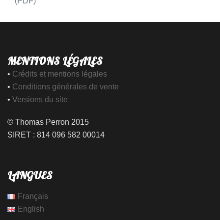
(PDF)
MENTIONS LÉGALES
•
Crédits et mentions légales
•
Conditions générales de vente
•
Versions du site
© Thomas Perron 2015
SIRET : 814 096 582 00014
LANGUES
Français
English