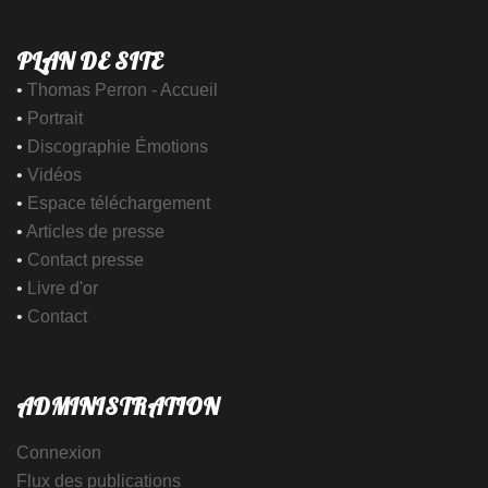
PLAN DE SITE
•
Thomas Perron - Accueil
•
Portrait
•
Discographie Émotions
•
Vidéos
•
Espace téléchargement
•
Articles de presse
•
Contact presse
•
Livre d'or
•
Contact
ADMINISTRATION
Connexion
Flux des publications