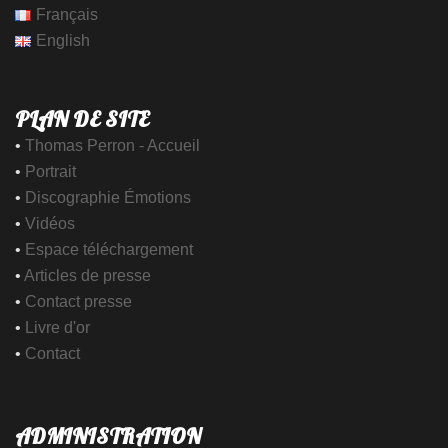
Français
English
PLAN DE SITE
•
Thomas Perron - Accueil
•
Portrait
•
Discographie Émotions
•
Vidéos
•
Espace téléchargement
•
Articles de presse
•
Contact presse
•
Livre d'or
•
Contact
ADMINISTRATION